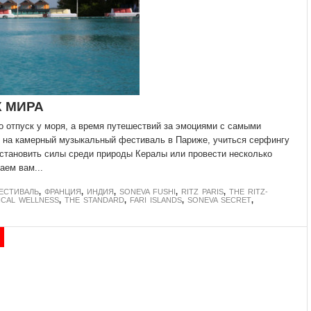
Х МИРА
о отпуск у моря, а время путешествий за эмоциями с самыми
 на камерный музыкальный фестиваль в Париже, учиться серфингу
становить силы среди природы Кералы или провести несколько
аем вам...
ЕСТИВАЛЬ
,
ФРАНЦИЯ
,
ИНДИЯ
,
SONEVA FUSHI
,
RITZ PARIS
,
THE RITZ-
ICAL WELLNESS
,
THE STANDARD
,
FARI ISLANDS
,
SONEVA SECRET
,