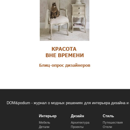
DOM&podium - журнал о модных решениях для интерьера дизайна и 
Интерьер
Дизайн
Стиль
Мебель
Архитектура
Путешествия
Детали
Проекты
Отели