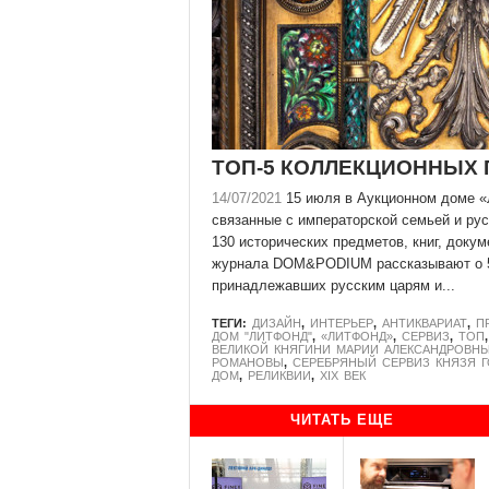
ТОП-5 КОЛЛЕКЦИОННЫХ 
14/07/2021
15 июля в Аукционном доме «
связанные с императорской семьей и рус
130 исторических предметов, книг, доку
журнала DOM&PODIUM рассказывают о 5 
принадлежавших русским царям и...
ТЕГИ:
ДИЗАЙН
,
ИНТЕРЬЕР
,
АНТИКВАРИАТ
,
П
ДОМ "ЛИТФОНД"
,
«ЛИТФОНД»
,
СЕРВИЗ
,
ТОП
ВЕЛИКОЙ КНЯГИНИ МАРИИ АЛЕКСАНДРОВН
РОМАНОВЫ
,
СЕРЕБРЯНЫЙ СЕРВИЗ КНЯЗЯ 
ДОМ
,
РЕЛИКВИИ
,
XIX ВЕК
ЧИТАТЬ ЕЩЕ