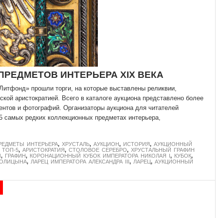
ПРЕДМЕТОВ ИНТЕРЬЕРА XIX ВЕКА
Литфонд» прошли торги, на которые выставлены реликвии,
ской аристократией. Всего в каталоге аукциона представлено более
ментов и фотографий. Организаторы аукциона для читателей
самых редких коллекционных предметах интерьера,
РЕДМЕТЫ ИНТЕРЬЕРА
,
ХРУСТАЛЬ
,
АУКЦИОН
,
ИСТОРИЯ
,
АУКЦИОННЫЙ
,
ТОП-5
,
АРИСТОКРАТИЯ
,
СТОЛОВОЕ СЕРЕБРО
,
ХРУСТАЛЬНЫЙ ГРАФИН
Ы
,
ГРАФИН
,
КОРОНАЦИОННЫЙ КУБОК ИМПЕРАТОРА НИКОЛАЯ I
,
КУБОК
,
ГОЛИЦЫНА
,
ЛАРЕЦ ИМПЕРАТОРА АЛЕКСАНДРА III
,
ЛАРЕЦ
,
АУКЦИОННЫЙ