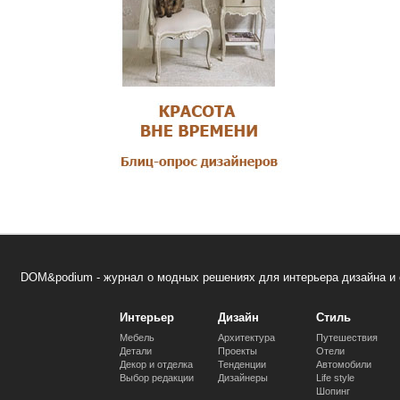
DOM&podium - журнал о модных решениях для интерьера дизайна и 
Интерьер
Дизайн
Стиль
Мебель
Архитектура
Путешествия
Детали
Проекты
Отели
Декор и отделка
Тенденции
Автомобили
Выбор редакции
Дизайнеры
Life style
Шопинг