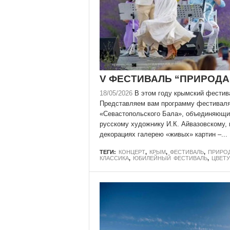
V ФЕСТИВАЛЬ “ПРИРОДА
18/05/2026
В этом году крымский фестива
Представляем вам программу фестиваля
«Севастопольского Бала», объединяющий
русскому художнику И.К. Айвазовскому, 
декорациях галерею «живых» картин –...
ТЕГИ:
КОНЦЕРТ
,
КРЫМ
,
ФЕСТИВАЛЬ
,
ПРИРО
КЛАССИКА
,
ЮБИЛЕЙНЫЙ ФЕСТИВАЛЬ
,
ЦВЕТ