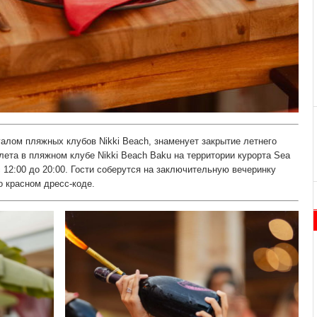
алом пляжных клубов Nikki Beach, знаменует закрытие летнего
лета в пляжном клубе Nikki Beach Baku на территории курорта Sea
 с 12:00 до 20:00. Гости соберутся на заключительную вечеринку
о красном дресс-коде.