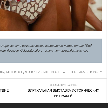
 вечеринка, это символическое завершение летав стиле Nikki
нным девизом Celebrate Life», –отмечает команда пляжного
АКУ
,
NIKKI BEACH
,
SEA BREEZE
,
NIKKI BEACH BAKU
,
ЛЕТО 2025
,
RED PARTY
СЛЕДУЮЩАЯ ЗАПИСЬ
ТВИЕ
ВИРТУАЛЬНАЯ ВЫСТАВКА ИСТОРИЧЕСКИХ
ВИТРАЖЕЙ