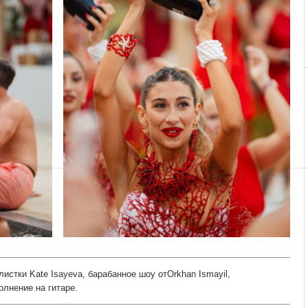
истки Kate Isayeva, барабанное шоу отOrkhan Ismayil,
лнение на гитаре.