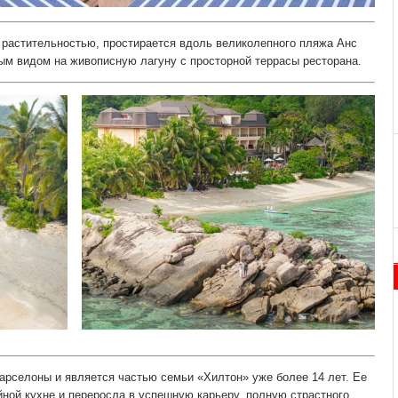
 растительностью, простирается вдоль великолепного пляжа Анс
ым видом на живописную лагуну с просторной террасы ресторана.
арселоны и является частью семьи «Хилтон» уже более 14 лет. Ее
ной кухне и переросла в успешную карьеру, полную страстного