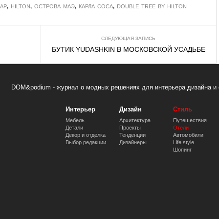
АР
,
HILTON
,
ОСТРОВА МАЭ
,
КАРЛА СОСА
,
DOUBLE TREE BY HILTON
СЛЕДУЮЩАЯ ЗАПИСЬ
БУТИК YUDASHKIN В МОСКОВСКОЙ УСАДЬБЕ
DOM&podium - журнал о модных решениях для интерьера дизайна и 
Интерьер
Дизайн
Стиль
Мебель
Архитектура
Путешествия
Детали
Проекты
Отели
Декор и отделка
Тенденции
Автомобили
Выбор редакции
Дизайнеры
Life style
Шопинг