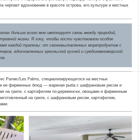
а черпает вдохновение в красоте острова, его культуре и местных
елах больше всего мне импонирует связь между природой,
ровной жизни. Я хочу, чтобы гости чувствовали особое
ремя каждой трапезы: от свежевыловленных морепродуктов с
ечеров, вдохновленных креольской кухней и средиземноморской
ла.
Лес Ралмс/Les Palms, специализирующегося на местных
еди ее фирменных блюд — жареная рыба с шафрановым рисом и
ная на гриле, с картофелем по-деревенски, овощами и фирменным
приготовленный на гриле, с шафрановым рисом, картофелем,
ами.