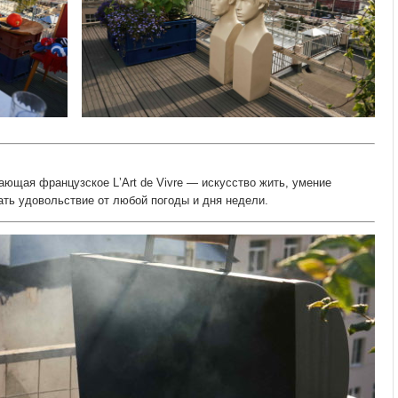
ающая французское LʼArt de Vivre — искусство жить, умение
ать удовольствие от любой погоды и дня недели.