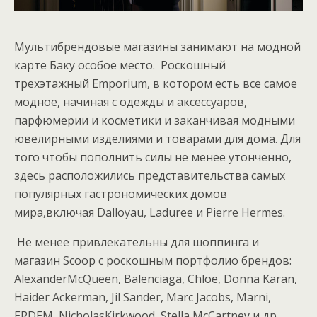
Мультибрендовые магазины занимают на модной
карте Баку особое место. Роскошный
трехэтажный Emporium, в котором есть все самое
модное, начиная с одежды и аксессуаров,
парфюмерии и косметики и заканчивая модными
ювелирными изделиями и товарами для дома.
Для
того чтобы пополнить силы не менее утонченно,
здесь расположились представительства самых
популярных гастрономических домов
мира
,
включая
Dalloyau
,
Laduree
и
Pierre
Hermes
.
Не менее привлекательны для шоппинга и
магазин Scoop с роскошным портфолио брендов:
AlexanderMcQueen
,
Balenciaga
,
Chloe
,
Donna Karan
,
Haider Ackerman
,
Jil Sander
,
Marc Jacobs
,
Marni
,
ERDEM
,
NicholasKirkwood
,
Stella McCartney
и др.