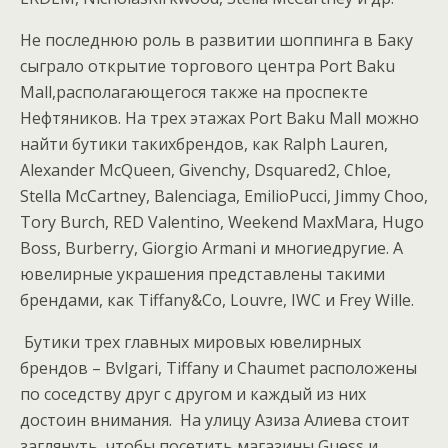
Не
последнюю
роль
в
развитии
шоппинга
в
Баку
сыграло
открытие
торгового
центра
Port
Baku
Mall
,
располагающегося
также
на
проспекте
Нефтяников
.
На
трех
этажах
Port Baku Mall
можно
найти
бутики
таких
брендов
,
как
Ralph
Lauren
,
Alexander
McQueen
,
Givenchy
,
Dsquared
2,
Chloe
,
Stella
McCartney
,
Balenciaga
,
Emilio
Pucci
,
Jimmy
Choo
,
Tory
Burch
,
RED
Valentino
,
Weekend
MaxMara
,
Hugo
Boss
,
Burberry
,
Giorgio
Armani
и
многие
другие
.
А
ю
велирные украшения представлены такими
брендами, как
Tiffany&Co, Louvre, IWC
и
Frey Wille.
Бутики трех главных мировых ювелирных
брендов – Bvlgari, Tiffany и Chaumet расположены
по соседству друг с другом и каждый из них
достоин внимания. На улицу Азиза Алиева стоит
заглянуть, чтобы посетить магазины Guess и