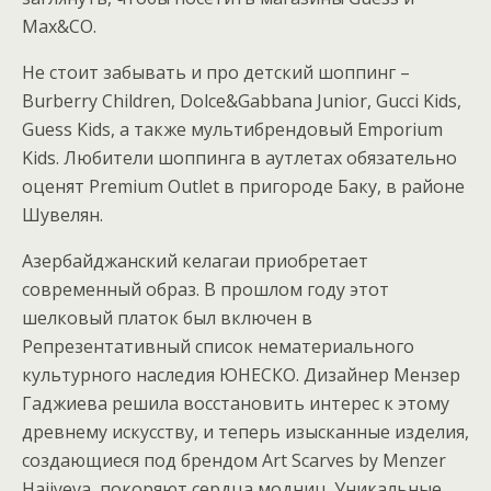
Max&CO.
Не стоит забывать и про детский шоппинг –
Burberry Children, Dolce&Gabbana Junior, Gucci Kids,
Guess Kids, а также мультибрендовый Emporium
Kids. Любители шоппинга в аутлетах обязательно
оценят Premium Outlet в пригороде Баку, в районе
Шувелян.
Азербайджанский келагаи приобретает
современный образ. В прошлом году этот
шелковый платок был включен в
Репрезентативный список нематериального
культурного наследия ЮНЕСКО. Дизайнер Мензер
Гаджиева решила восстановить интерес к этому
древнему искусству, и теперь изысканные изделия,
создающиеся под брендом
Art
Scarves
by
Menzer
Hajiyeva
, покоряют сердца модниц. Уникальные