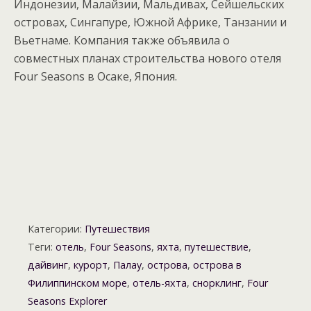
Индонезии, Малайзии, Мальдивах, Сейшельских
островах, Сингапуре, Южной Африке, Танзании и
Вьетнаме. Компания также объявила о
совместных планах строительства нового отеля
Four Seasons в Осаке, Япония.
Категории:
Путешествия
Теги:
отель
,
Four Seasons
,
яхта
,
путешествие
,
дайвинг
,
курорт
,
Палау
,
острова
,
острова в
Филиппинском море
,
отель-яхта
,
снорклинг
,
Four
Seasons Explorer