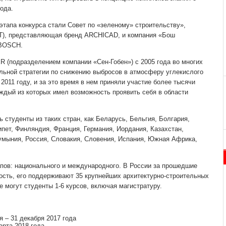
ода.
тапа конкурса стали Совет по «зеленому» строительству»,
), представляющая бренд ARCHICAD, и компания «Бош
 BOSCH.
 (подразделением компании «Сен-Гобен») с 2005 года во многих
альной стратегии по снижению выбросов в атмосферу углекислого
 2011 году, и за это время в нем приняли участие более тысячи
аждый из которых имел возможность проявить себя в области
ь студенты из таких стран, как Беларусь, Бельгия, Болгария,
ипет, Финляндия, Франция, Германия, Иордания, Казахстан,
Румыния, Россия, Словакия, Словения, Испания, Южная Африка,
апов: национального и международного. В России за прошедшие
ость, его поддерживают 35 крупнейших архитектурно-строительных
е могут студенты 1-6 курсов, включая магистратуру.
я – 31 декабря 2017 года
арта 2018 года