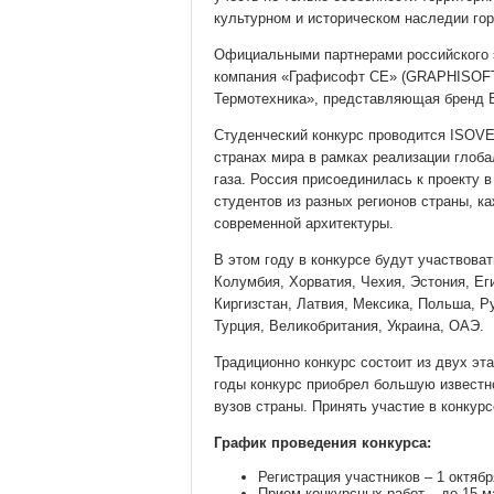
культурном и историческом наследии гор
Официальными партнерами российского э
компания «Графисофт СЕ» (GRAPHISOFT
Термотехника», представляющая бренд
Студенческий конкурс проводится ISOVER
странах мира в рамках реализации глоб
газа. Россия присоединилась к проекту в
студентов из разных регионов страны, к
современной архитектуры.
В этом году в конкурсе будут участвоват
Колумбия, Хорватия, Чехия, Эстония, Ег
Киргизстан, Латвия, Мексика, Польша, 
Турция, Великобритания, Украина, ОАЭ.
Традиционно конкурс состоит из двух эт
годы конкурс приобрел большую известн
вузов страны. Принять участие в конкурс
График проведения конкурса:
Регистрация участников – 1 октябр
Прием конкурсных работ – до 15 м