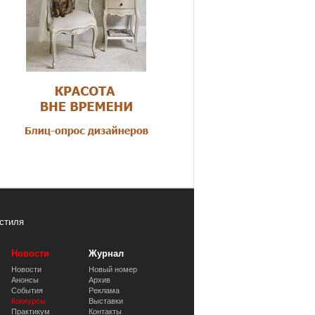
стиля
Новости
Журнал
Новости
Новый номер
Анонсы
Архив
События
Реклама
Конкурсы
Выставки
Практикум
Контакты