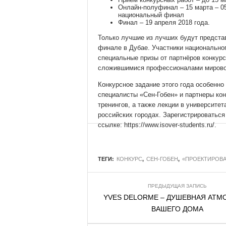
Онлайн-полуфинал – 15 марта – 05
национальный финал
Финал – 19 апреля 2018 года.
Только лучшие из лучших будут предста
финале в Дубае. Участники национально
специальные призы от партнёров конкурс
сложившимися профессионалами мировог
Конкурсное задание этого года особенно
специалисты «Сен-Гобен» и партнеры конк
тренингов, а также лекции в университе
российских городах. Зарегистрироватьс
ссылке: https://www.isover-students.ru/.
ТЕГИ:
КОНКУРС
,
СЕН-ГОБЕН
,
«ПРОЕКТИРОВА
ПРЕДЫДУЩАЯ ЗАПИСЬ
YVES DELORME – ДУШЕВНАЯ АТМ
ВАШЕГО ДОМА