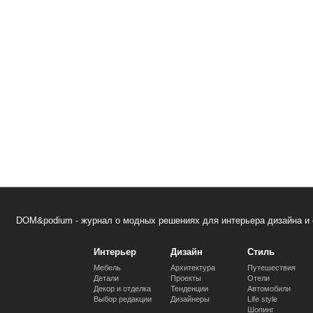
DOM&podium - журнал о модных решениях для интерьера дизайна и 
Интерьер
Дизайн
Стиль
Мебель
Архитектура
Путешествия
Детали
Проекты
Отели
Декор и отделка
Тенденции
Автомобили
Выбор редакции
Дизайнеры
Life style
Шопинг