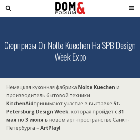
Сюрпризы От Nolte Kuechen На SPB Design
Week Expo
Немецкая кухонная фабрика
Nolte Kuechen
и
производитель бытовой техники
KitchenAid
принимают участие в выставке
St.
Petersburg Design Week
, которая пройдёт с
31
мая
по
3 июня
в новом арт-пространстве Санкт-
Петербурга –
ArtPlay
!