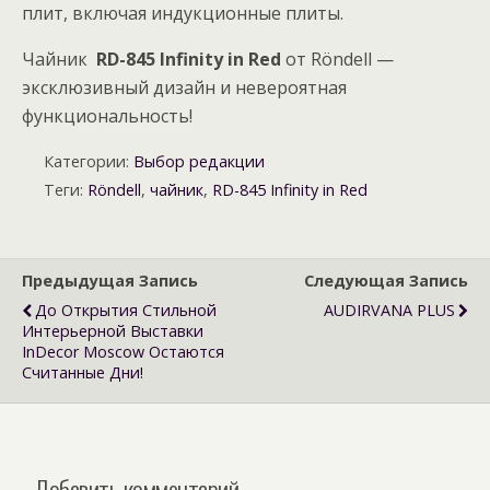
плит, включая индукционные плиты.
Чайник
RD
-845
Infinity
in
Red
от Röndell —
эксклюзивный дизайн и невероятная
функциональность!
Категории:
Выбор редакции
Теги:
Röndell
,
чайник
,
RD-845 Infinity in Red
Предыдущая Запись
Следующая Запись
До Открытия Стильной
AUDIRVANA PLUS
Интерьерной Выставки
InDecor Moscow Остаются
Считанные Дни!
Добавить комментарий